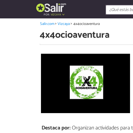
POR:
VIZCAYA
Salir.com
Vizcaya
4x4ocioaventura
4x4ocioaventura
Destaca por:
Organizan actividades para to