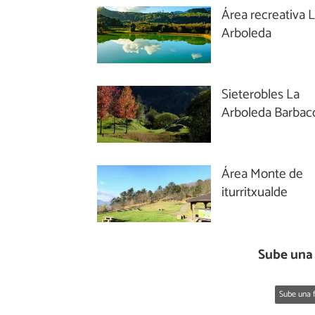
Área recreativa 
Arboleda
Sieterobles La
Arboleda Barbac
Área Monte de
iturritxualde
Sube una 
Sube una f