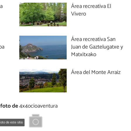
La
Área recreativa El
Vivero
Área recreativa San
oa
Juan de Gaztelugatxe y
Matxitxako
Área del Monte Arraiz
foto de
4x4ocioaventura
oto de este sitio