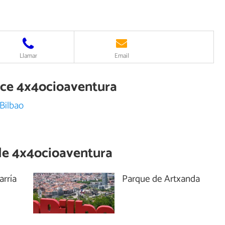
Llamar
Email
rece 4x4ocioaventura
Bilbao
de
4x4ocioaventura
arría
Parque de Artxanda