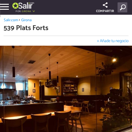
COMPARTIR
POR:
GIRONA
Salir.com
Girona
539 Plats Forts
+ Añade tu negocio