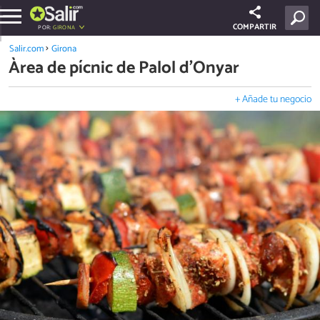
COMPARTIR
POR:
GIRONA
Salir.com
Girona
Àrea de pícnic de Palol d’Onyar
+ Añade tu negocio