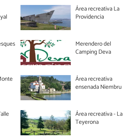
Área recreativa La
yal
Providencia
iesques
Merendero del
Camping Deva
Monte
Área recreativa
ensenada Niembru
alle
Área recreativa - La
Teyerona