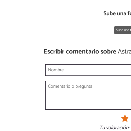
Sube una f
Sube una f
Escribir comentario sobre
Astra
Tu valoración: