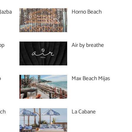
Jazba
Horno Beach
op
Air by breathe
p
Max Beach Mijas
ach
La Cabane