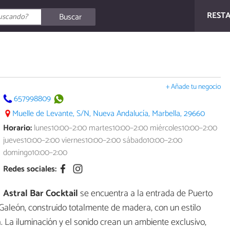
REST
Buscar
+ Añade tu negocio
657998809
Muelle de Levante, S/N, Nueva Andalucía, Marbella, 29660
Horario:
lunes10:00–2:00 martes10:00–2:00 miércoles10:00–2:00
jueves10:00–2:00 viernes10:00–2:00 sábado10:00–2:00
domingo10:00–2:00
Redes sociales:
Astral Bar Cocktail
se encuentra a la entrada de Puerto
Galeón, construido totalmente de madera, con un estilo
. La iluminación y el sonido crean un ambiente exclusivo,