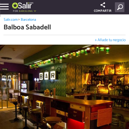
COMPARTIR
POR:
BARCELONA
Salir.com
Barcelona
Balboa Sabadell
+ Añade tu negocio