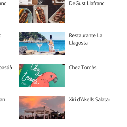
anc
DeGust Llafranc
c
Restaurante La
Llagosta
bastià
Chez Tomàs
Can
Xiri d'Akells Salatar