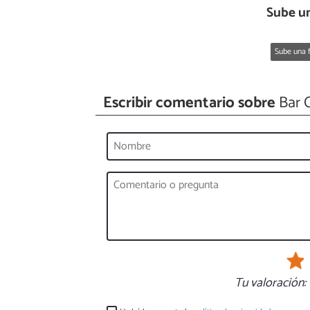
Sube un
Sube una f
Escribir comentario sobre
Bar C
Tu valoración: