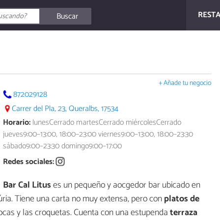
REST
Buscar
+ Añade tu negocio
872029128
Carrer del Pla, 23, Queralbs, 17534
Horario:
lunesCerrado martesCerrado miércolesCerrado
jueves9:00–13:00, 18:00–23:00 viernes9:00–13:00, 18:00–23:30
sábado9:00–23:30 domingo9:00–17:00
Redes sociales:
Bar Cal Litus
es un pequeño y aocgedor bar ubicado en
úria. Tiene una carta no muy extensa, pero con
platos de
cocas y las croquetas. Cuenta con una estupenda
terraza