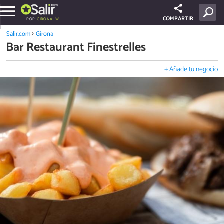
COMPARTIR
POR:
GIRONA
Salir.com
Girona
Bar Restaurant Finestrelles
+ Añade tu negocio