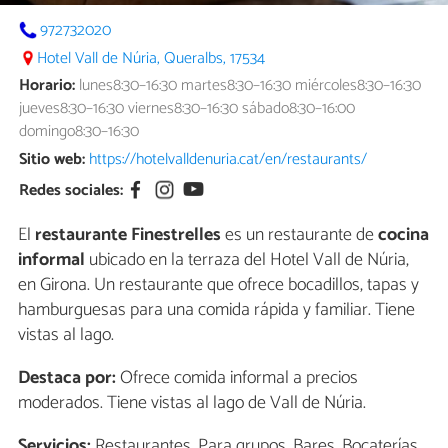
972732020
Hotel Vall de Núria, Queralbs, 17534
Horario:
lunes8:30–16:30 martes8:30–16:30 miércoles8:30–16:30
jueves8:30–16:30 viernes8:30–16:30 sábado8:30–16:00
domingo8:30–16:30
Sitio web:
https://hotelvalldenuria.cat/en/restaurants/
Redes sociales:
El
restaurante Finestrelles
es un restaurante de
cocina
informal
ubicado en la terraza del Hotel Vall de Núria,
en Girona. Un restaurante que ofrece bocadillos, tapas y
hamburguesas para una comida rápida y familiar. Tiene
vistas al lago.
Destaca por:
Ofrece comida informal a precios
moderados. Tiene vistas al lago de Vall de Núria.
Servicios:
Restaurantes, Para grupos, Bares, Bocaterías,