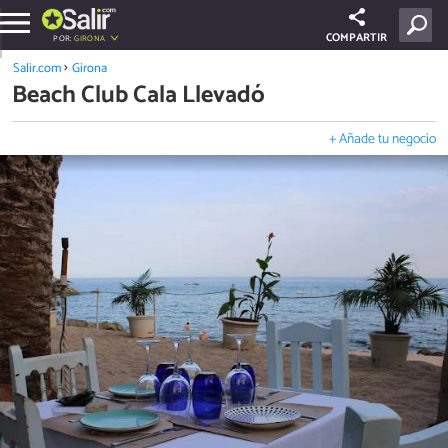
COMPARTIR
POR:
GIRONA
Salir.com
Girona
Beach Club Cala Llevadó
+ Añade tu negocio