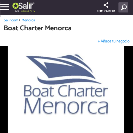
COMPARTIR
POR:
MENORCA
Salir.com
Menorca
Boat Charter Menorca
+ Añade tu negocio