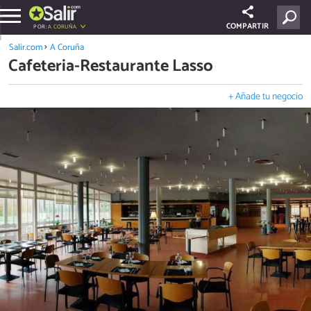
COMPARTIR
POR:
A CORUÑA
Salir.com
A Coruña
Cafeteria-Restaurante Lasso
+ Añade tu negocio