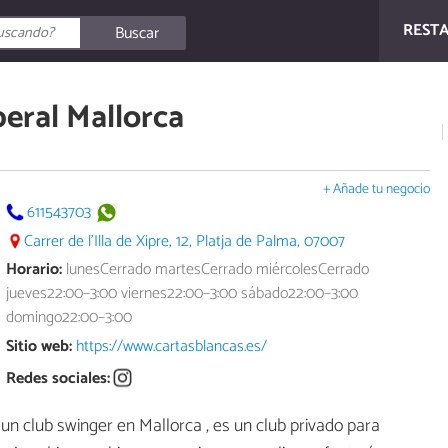
REST
Buscar
beral Mallorca
+ Añade tu negocio
611543703
Carrer de l'Illa de Xipre, 12, Platja de Palma, 07007
Horario:
lunesCerrado martesCerrado miércolesCerrado
jueves22:00–3:00 viernes22:00–3:00 sábado22:00–3:00
domingo22:00–3:00
Sitio web:
https://www.cartasblancas.es/
Redes sociales:
un club swinger en Mallorca , es un club privado para