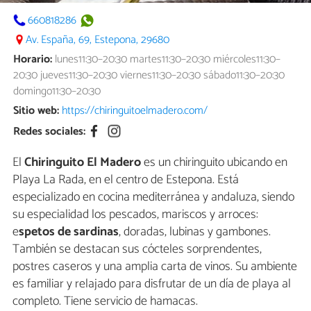
660818286
Av. España, 69, Estepona, 29680
Horario:
lunes11:30–20:30 martes11:30–20:30 miércoles11:30–
20:30 jueves11:30–20:30 viernes11:30–20:30 sábado11:30–20:30
domingo11:30–20:30
Sitio web:
https://chiringuitoelmadero.com/
Redes sociales:
El
Chiringuito El Madero
es un chiringuito ubicando en
Playa La Rada, en el centro de Estepona. Está
especializado en cocina mediterránea y andaluza, siendo
su especialidad los pescados, mariscos y arroces:
e
spetos de sardinas
, doradas, lubinas y gambones.
También se destacan sus cócteles sorprendentes,
postres caseros y una amplia carta de vinos. Su ambiente
es familiar y relajado para disfrutar de un día de playa al
completo. Tiene servicio de hamacas.