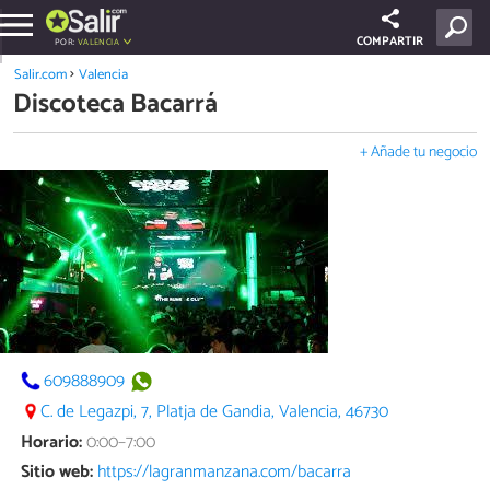
COMPARTIR
POR:
VALENCIA
Salir.com
Valencia
Discoteca Bacarrá
+ Añade tu negocio
609888909
C. de Legazpi, 7, Platja de Gandia, Valencia, 46730
Horario:
0:00–7:00
Sitio web:
https://lagranmanzana.com/bacarra