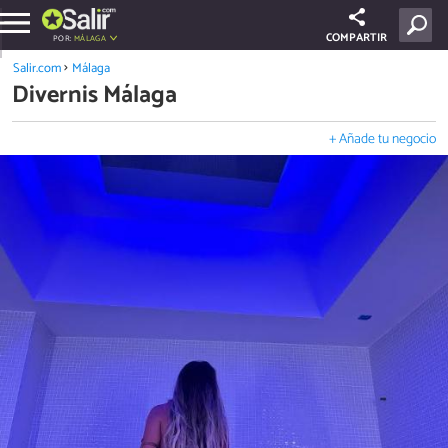
COMPARTIR
POR:
MÁLAGA
Salir.com
Málaga
Divernis Málaga
+ Añade tu negocio