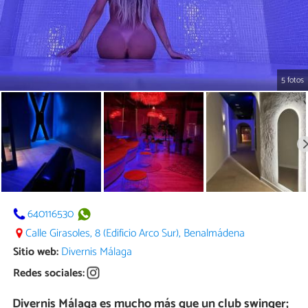
5 fotos
640116530
Calle Girasoles, 8 (Edificio Arco Sur), Benalmádena
Sitio web:
Divernis Málaga
Redes sociales:
Divernis Málaga es mucho más que un club swinger;