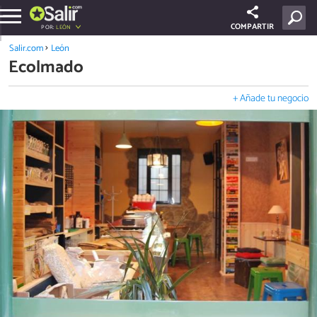
COMPARTIR
POR:
LEÓN
Salir.com
León
Ecolmado
+ Añade tu negocio