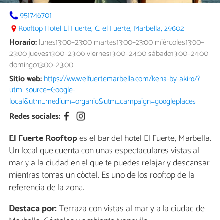
951746701
Rooftop Hotel El Fuerte, C. el Fuerte, Marbella, 29602
Horario:
lunes13:00–23:00 martes13:00–23:00 miércoles13:00–
23:00 jueves13:00–23:00 viernes13:00–24:00 sábado13:00–24:00
domingo13:00–23:00
Sitio web:
https://www.elfuertemarbella.com/kena-by-akiro/?
utm_source=Google-
local&utm_medium=organic&utm_campaign=googleplaces
Redes sociales:
El Fuerte Rooftop
es el bar del hotel El Fuerte, Marbella.
Un local que cuenta con unas espectaculares vistas al
mar y a la ciudad en el que te puedes relajar y descansar
mientras tomas un cóctel. Es uno de los rooftop de la
referencia de la zona.
Destaca por:
Terraza con vistas al mar y a la ciudad de