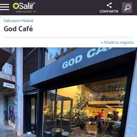
COMPARTIR
POR:
MADRID
Salir.com
Madrid
God Café
+ Añade tu negocio