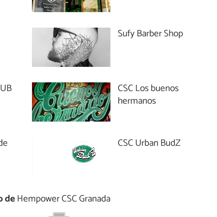
Sufy Barber Shop
LUB
CSC Los buenos
hermanos
de
CSC Urban BudZ
o de
Hempower CSC Granada