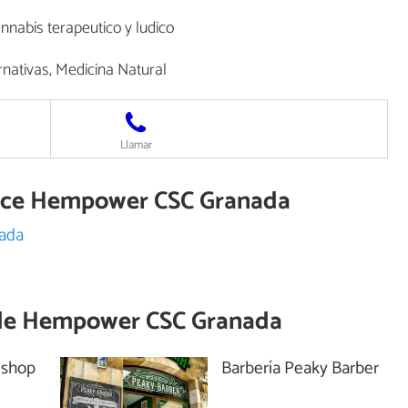
nnabis terapeutico y ludico
nativas, Medicina Natural
Llamar
arece Hempower CSC Granada
nada
de
Hempower CSC Granada
 shop
Barbería Peaky Barber