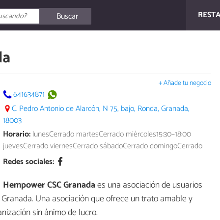
REST
Buscar
da
+ Añade tu negocio
641634871
C. Pedro Antonio de Alarcón, N 75, bajo, Ronda, Granada,
18003
Horario:
lunesCerrado martesCerrado miércoles15:30–18:00
juevesCerrado viernesCerrado sábadoCerrado domingoCerrado
Redes sociales:
Hempower CSC Granada
es una asociación de usuarios
n Granada. Una asociación que ofrece un trato amable y
nización sin ánimo de lucro.