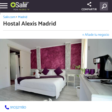
COMPARTIR
POR:
MADRID
Salir.com
Madrid
Hostal Alexis Madrid
+ Añade tu negocio
910321180