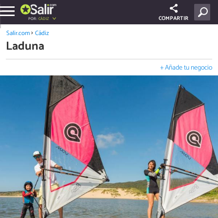
COMPARTIR
POR:
CÁDIZ
Salir.com
Cádiz
Laduna
+ Añade tu negocio