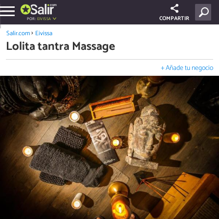
COMPARTIR
POR:
EIVISSA
Salir.com
Eivissa
Lolita tantra Massage
+ Añade tu negocio