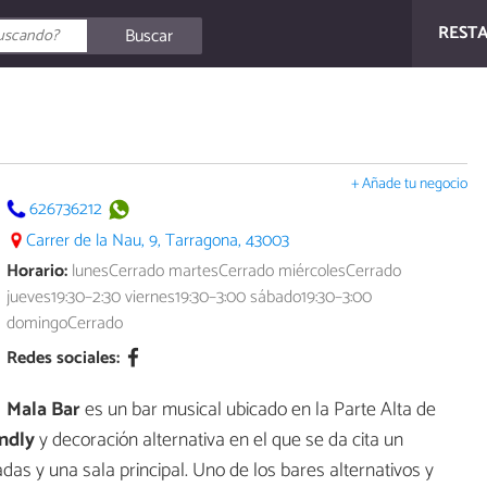
REST
Buscar
+ Añade tu negocio
626736212
Carrer de la Nau, 9, Tarragona, 43003
Horario:
lunesCerrado martesCerrado miércolesCerrado
jueves19:30–2:30 viernes19:30–3:00 sábado19:30–3:00
domingoCerrado
Redes sociales:
Mala Bar
es un bar musical ubicado en la Parte Alta de
ndly
y decoración alternativa en el que se da cita un
das y una sala principal. Uno de los bares alternativos y