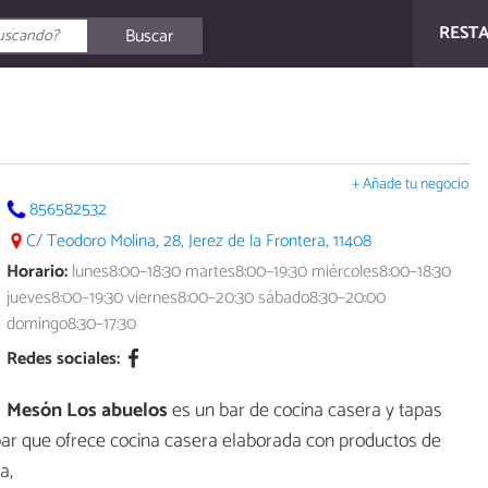
REST
Buscar
+ Añade tu negocio
856582532
C/ Teodoro Molina, 28, Jerez de la Frontera, 11408
Horario:
lunes8:00–18:30 martes8:00–19:30 miércoles8:00–18:30
jueves8:00–19:30 viernes8:00–20:30 sábado8:30–20:00
domingo8:30–17:30
Redes sociales:
Mesón Los abuelos
es un bar de cocina casera y tapas
 bar que ofrece cocina casera elaborada con productos de
a,