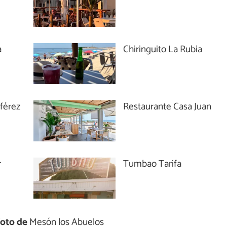
a
Chiringuito La Rubia
lférez
Restaurante Casa Juan
r
Tumbao Tarifa
foto de
Mesón los Abuelos