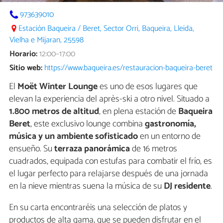
973639010
Estación Baqueira / Beret, Sector Orri, Baqueira, Lleida,
Vielha e Mijaran, 25598
Horario:
12:00–17:00
Sitio web:
https://www.baqueira.es/restauracion-baqueira-beret
El
Moët Winter Lounge
es uno de esos lugares que
elevan la experiencia del après-ski a otro nivel. Situado a
1.800 metros de altitud
, en plena estación de
Baqueira
Beret
, este exclusivo lounge combina
gastronomía,
música y un ambiente sofisticado
en un entorno de
ensueño. Su
terraza panorámica
de 16 metros
cuadrados, equipada con estufas para combatir el frío, es
el lugar perfecto para relajarse después de una jornada
en la nieve mientras suena la música de su
DJ residente
.
En su carta encontraréis una selección de platos y
productos de alta gama, que se pueden disfrutar en el