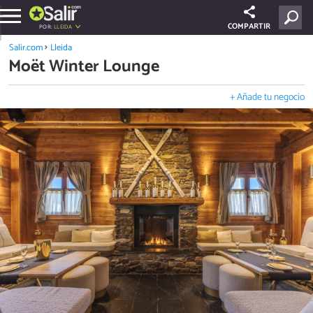
COMPARTIR
POR:
LLEIDA
Salir.com
Lleida
Moët Winter Lounge
+ Añade tu negocio