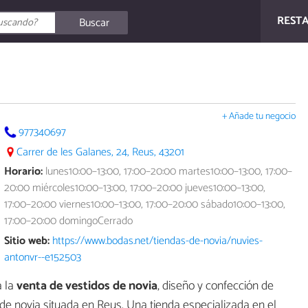
REST
Buscar
+ Añade tu negocio
977340697
Carrer de les Galanes, 24, Reus, 43201
Horario:
lunes10:00–13:00, 17:00–20:00 martes10:00–13:00, 17:00–
20:00 miércoles10:00–13:00, 17:00–20:00 jueves10:00–13:00,
17:00–20:00 viernes10:00–13:00, 17:00–20:00 sábado10:00–13:00,
17:00–20:00 domingoCerrado
Sitio web:
https://www.bodas.net/tiendas-de-novia/nuvies-
antonvr--e152503
a la
venta de vestidos de novia
, diseño y confección de
e novia situada en Reus. Una tienda especializada en el