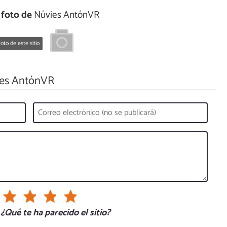
 foto de
Núvies AntónVR
oto de este sitio
es AntónVR
¿Qué te ha parecido el sitio?