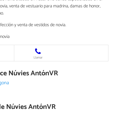
via, venta de vestuario para madrina, damas de honor,
mo.
nfección y venta de vestidos de novia.
novia
Llamar
rece Núvies AntónVR
agona
de
Núvies AntónVR