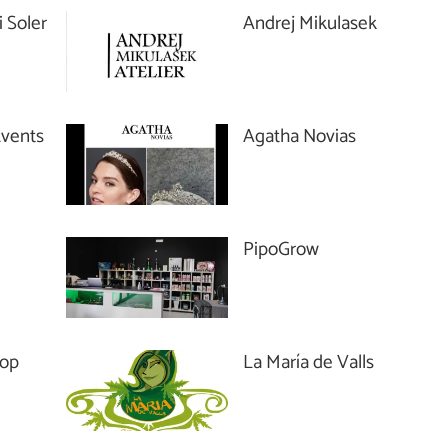
i Soler
Andrej Mikulasek
Events
Agatha Novias
PipoGrow
hop
La María de Valls