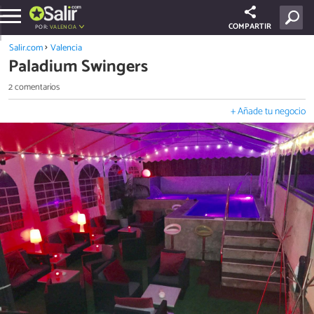
COMPARTIR
POR:
VALENCIA
Salir.com
Valencia
Paladium Swingers
2 comentarios
+ Añade tu negocio