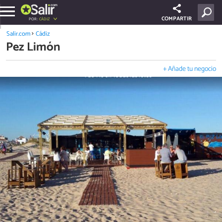
COMPARTIR
POR:
CÁDIZ
Salir.com
Cádiz
Pez Limón
+ Añade tu negocio