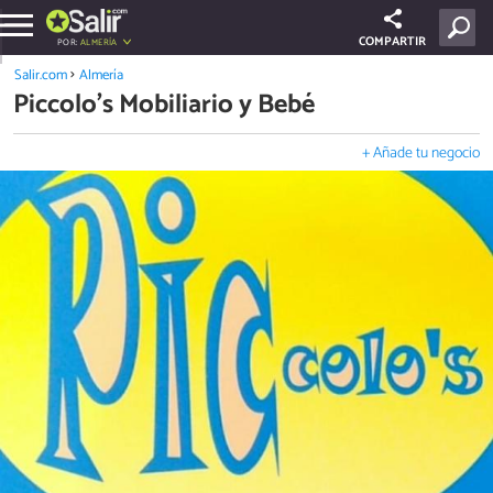
COMPARTIR
POR:
ALMERÍA
Salir.com
Almería
Piccolo's Mobiliario y Bebé
+ Añade tu negocio