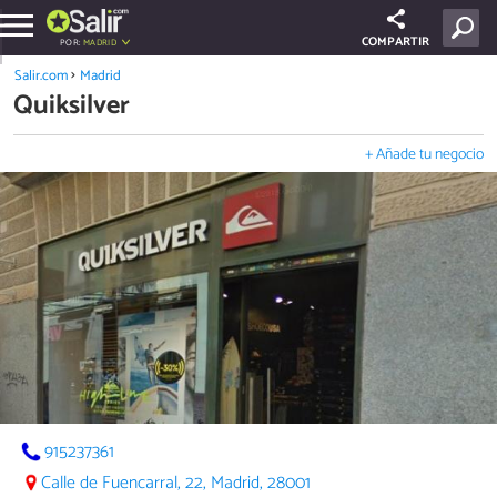
COMPARTIR
POR:
MADRID
Salir.com
Madrid
Quiksilver
+ Añade tu negocio
915237361
Calle de Fuencarral, 22, Madrid, 28001