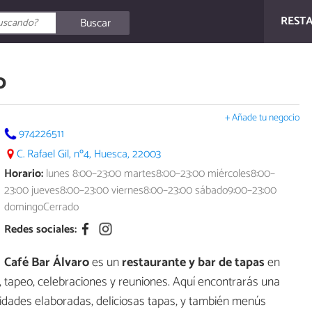
REST
Buscar
o
+ Añade tu negocio
974226511
C. Rafael Gil, nº4, Huesca, 22003
Horario:
lunes 8:00–23:00 martes8:00–23:00 miércoles8:00–
23:00 jueves8:00–23:00 viernes8:00–23:00 sábado9:00–23:00
domingoCerrado
Redes sociales:
Café Bar Álvaro
es un
restaurante y bar de tapas
en
tapeo, celebraciones y reuniones. Aquí encontrarás una
idades elaboradas, deliciosas tapas, y también menús