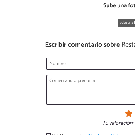
Sube una fo
Sube una f
Escribir comentario sobre
Resta
Tu valoración: