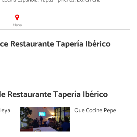
, Cocina Española, Tapas - pinchos, Extremeña
Mapa
ece Restaurante Tapería Ibérico
de
Restaurante Tapería Ibérico
aleya
Que Cocine Pepe