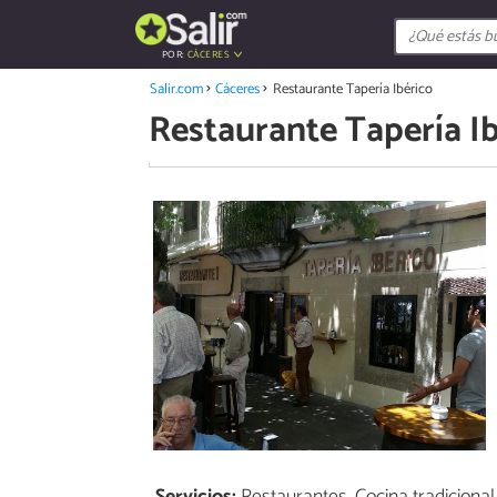
POR:
CÁCERES
Salir.com
Cáceres
Restaurante Tapería Ibérico
Restaurante Tapería I