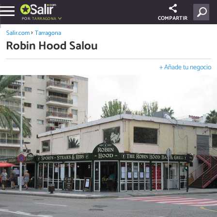
COMPARTIR
POR:
TARRAGONA
Salir.com
Tarragona
Robin Hood Salou
+ Añade tu negocio