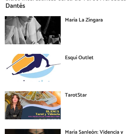
Dantés
María La Zíngara
Esquí Outlet
TarotStar
María Sanleón: Videncia y