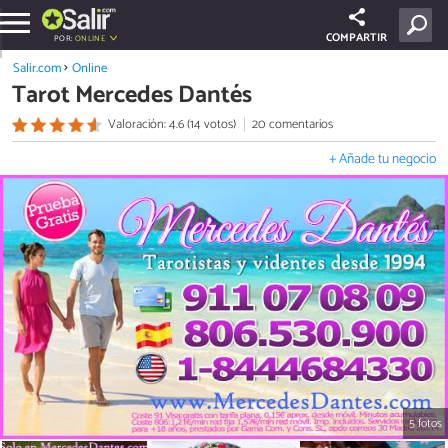
COMPARTIR
POR:
ONLINE
Salir.com
Online
Tarot Mercedes Dantés
Valoración: 4.6 (14 votos)
20 comentarios
+ Añade tu negocio
5 fotos