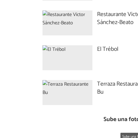
Restaurante Vict
Sánchez-Beato
El Trébol
Terraza Restaur
Bu
Sube una fot
Sube una f