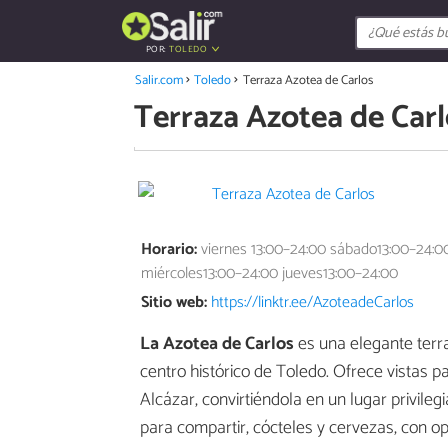
POR:
TOLEDO
Salir.com
Toledo
Terraza Azotea de Carlos
Terraza Azotea de Car
Horario:
viernes 13:00–24:00 sábado13:00–24:0
miércoles13:00–24:00 jueves13:00–24:00
Sitio web:
https://linktr.ee/AzoteadeCarlos
La Azotea de Carlos
es una elegante terra
centro histórico de Toledo. Ofrece vistas 
Alcázar, convirtiéndola en un lugar privileg
para compartir, cócteles y cervezas, con o