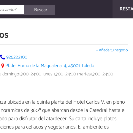
REST
Buscar
los
+ Añade tu negocio
925222100
Pl. del Horno de la Magdalena, 4, 45001 Toledo
0 domingo13:00–24:00 lunes 13:00–24:00 martes13:00–24:00
za ubicada en la quinta planta del Hotel Carlos V, en pleno
panorámicas de 360º que abarcan desde la Catedral hasta el
iado para disfrutar del atardecer. Su carta incluye platos
pciones para celíacos y vegetarianos. El ambiente es