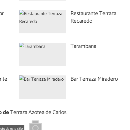
or
Restaurante Terraza
Recaredo
Tarambana
ante
Bar Terraza Miradero
o de
Terraza Azotea de Carlos
oto de este sitio