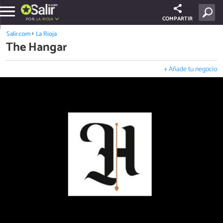
COMPARTIR
POR:
LA RIOJA
Salir.com
La Rioja
The Hangar
+ Añade tu negocio