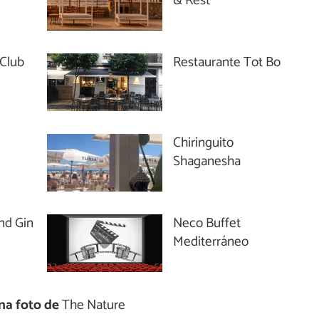
& Rest
Club
Restaurante Tot Bo
Chiringuito
Shaganesha
nd Gin
Neco Buffet
Mediterráneo
na foto de
The Nature