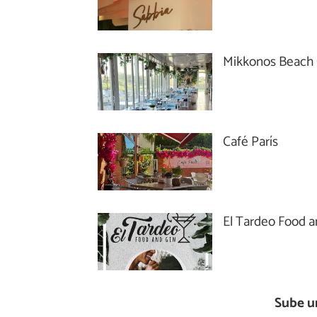
Mikkonos Beach 
Café París
El Tardeo Food a
Sube u