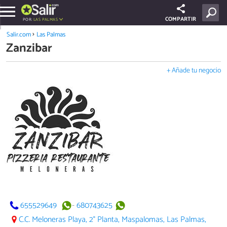
COMPARTIR
POR:
LAS PALMAS
Salir.com
Las Palmas
Zanzibar
+ Añade tu negocio
655529649
-
680743625
C.C. Meloneras Playa, 2° Planta, Maspalomas, Las Palmas,