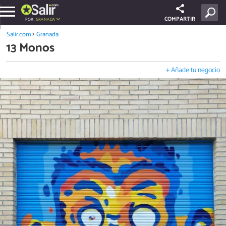
COMPARTIR
POR:
GRANADA
Salir.com
Granada
13 Monos
+ Añade tu negocio