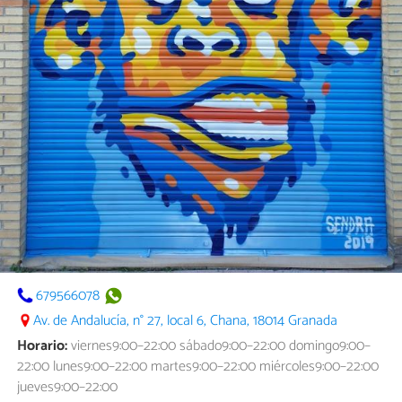
679566078
Av. de Andalucía, n° 27, local 6, Chana, 18014 Granada
Horario:
viernes9:00–22:00 sábado9:00–22:00 domingo9:00–
22:00 lunes9:00–22:00 martes9:00–22:00 miércoles9:00–22:00
jueves9:00–22:00