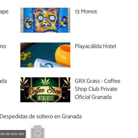
cape
13 Monos
smo
Playacálida Hotel
ada
GRX Grass - Coffee
Shop Club Private
Oficial Granada
Despedidas de soltero en Granada
oto de este sitio