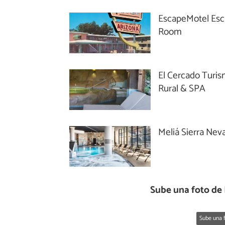
EscapeMotel Es
Room
El Cercado Turi
Rural & SPA
Meliá Sierra Nev
Sube una foto de
Sube una f