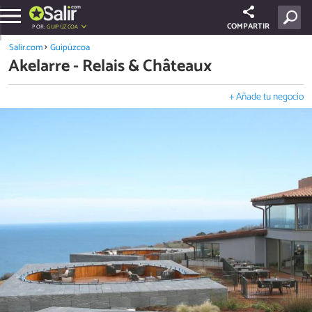
COMPARTIR
POR:
GUIPÚZCOA
Salir.com
Guipúzcoa
Akelarre - Relais & Châteaux
+ Añade tu negocio