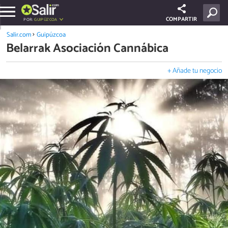
COMPARTIR
POR:
GUIPÚZCOA
Salir.com
Guipúzcoa
Belarrak Asociación Cannábica
+ Añade tu negocio