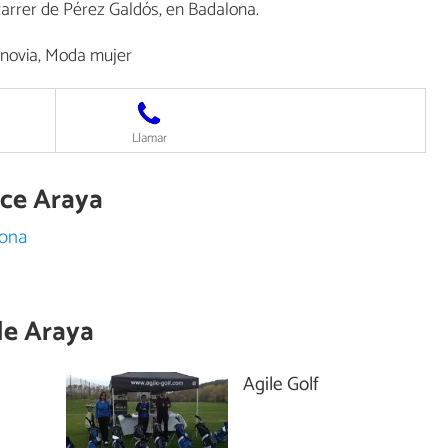
carrer de Pérez Galdós, en Badalona.
novia, Moda mujer
Llamar
ece Araya
lona
de
Araya
Agile Golf