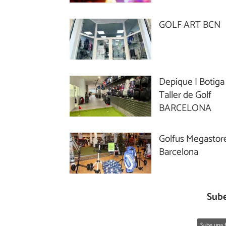
GOLF ART BCN
Depique | Botiga 
Taller de Golf
BARCELONA
Golfus Megastore
Barcelona
Sube
Sube una f