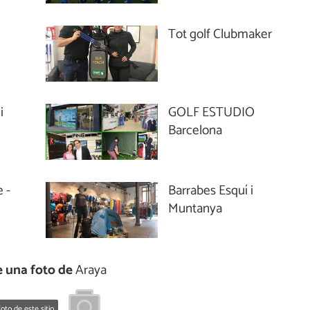
Tot golf Clubmaker
i
GOLF ESTUDIO
Barcelona
 -
Barrabes Esquí i
Muntanya
 una foto de
Araya
oto de este sitio