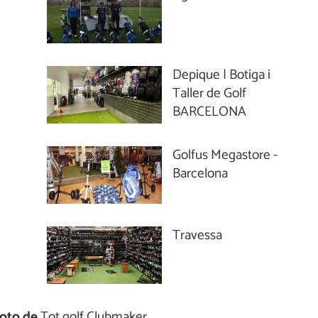
Depique | Botiga i
Taller de Golf
BARCELONA
Golfus Megastore -
Barcelona
Travessa
oto de
Tot golf Clubmaker