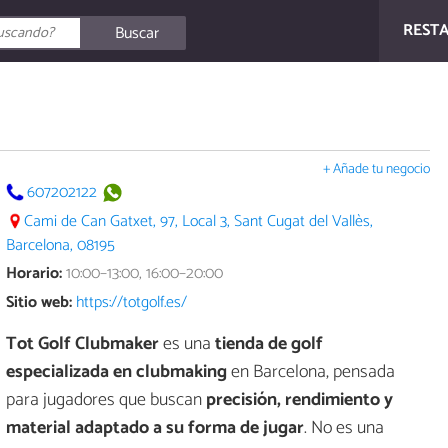
REST
Buscar
+ Añade tu negocio
607202122
Cami de Can Gatxet, 97, Local 3, Sant Cugat del Vallès,
Barcelona, 08195
Horario:
10:00–13:00, 16:00–20:00
Sitio web:
https://totgolf.es/
Tot Golf Clubmaker
es una
tienda de golf
especializada en clubmaking
en Barcelona, pensada
para jugadores que buscan
precisión, rendimiento y
material adaptado a su forma de jugar
. No es una