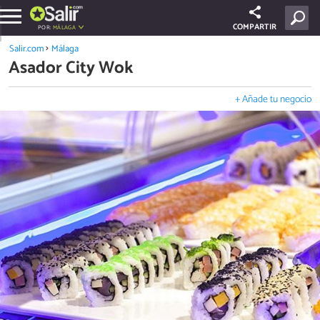
COMPARTIR
POR:
MÁLAGA
Salir.com
Málaga
Asador City Wok
+ Añade tu negocio