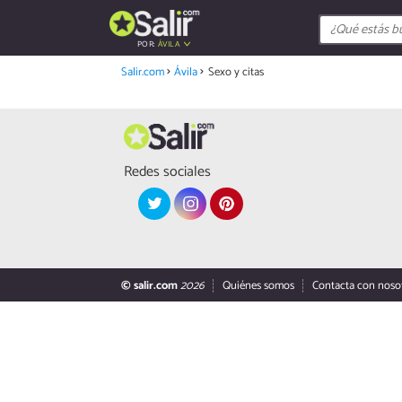
POR:
ÁVILA
Salir.com
Ávila
Sexo y citas
Redes sociales
© salir.com
2026
Quiénes somos
Contacta con noso