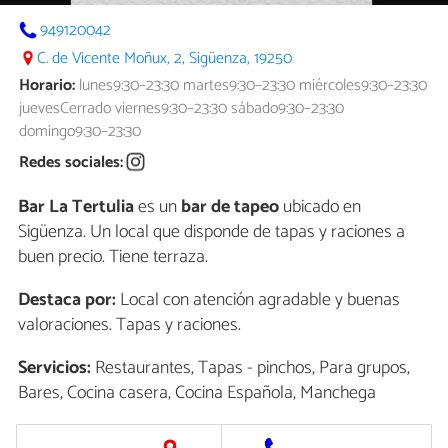
949120042
C. de Vicente Moñux, 2, Sigüenza, 19250
Horario:
lunes9:30–23:30 martes9:30–23:30 miércoles9:30–23:30
juevesCerrado viernes9:30–23:30 sábado9:30–23:30
domingo9:30–23:30
Redes sociales:
Bar La Tertulia
es un
bar de tapeo
ubicado en
Sigüenza. Un local que disponde de tapas y raciones a
buen precio. Tiene terraza.
Destaca por:
Local con atención agradable y buenas
valoraciones. Tapas y raciones.
Servicios:
Restaurantes, Tapas - pinchos, Para grupos,
Bares, Cocina casera, Cocina Española, Manchega