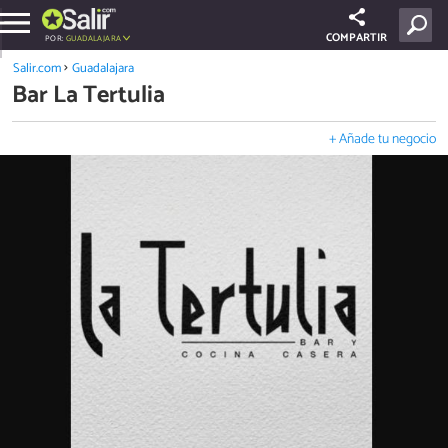
COMPARTIR
POR:
GUADALAJARA
Salir.com
Guadalajara
Bar La Tertulia
+ Añade tu negocio