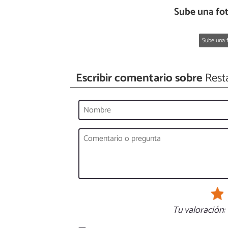
Sube una fo
Sube una f
Escribir comentario sobre
Resta
Tu valoración: