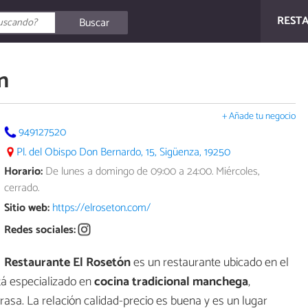
REST
Buscar
n
+ Añade tu negocio
949127520
Pl. del Obispo Don Bernardo, 15, Sigüenza, 19250
Horario:
De lunes a domingo de 09:00 a 24:00. Miércoles,
cerrado.
Sitio web:
https://elroseton.com/
Redes sociales:
Restaurante El Rosetón
es un restaurante ubicado en el
stá especializado en
cocina tradicional manchega
,
asa. La relación calidad-precio es buena y es un lugar