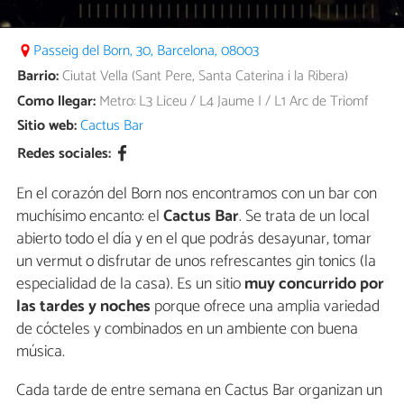
Passeig del Born, 30, Barcelona, 08003
Barrio:
Ciutat Vella (Sant Pere, Santa Caterina i la Ribera)
Como llegar:
Metro: L3 Liceu / L4 Jaume I / L1 Arc de Triomf
Sitio web:
Cactus Bar
Redes sociales:
En el corazón del Born nos encontramos con un bar con
muchísimo encanto: el
Cactus Bar
. Se trata de un local
abierto todo el día y en el que podrás desayunar, tomar
un vermut o disfrutar de unos refrescantes gin tonics (la
especialidad de la casa). Es un sitio
muy concurrido por
las tardes y noches
porque ofrece una amplia variedad
de cócteles y combinados en un ambiente con buena
música.
Cada tarde de entre semana en Cactus Bar organizan un