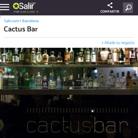
COMPARTIR
POR:
BARCELONA
Salir.com
Barcelona
Cactus Bar
+ Añade tu negocio