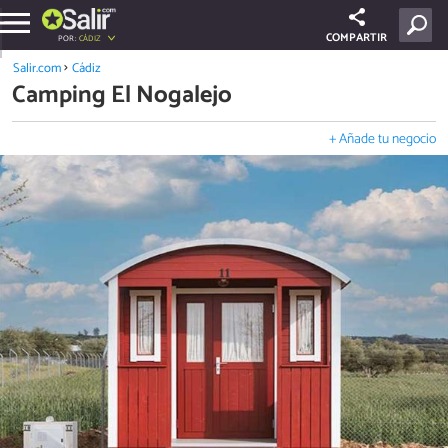
COMPARTIR
POR:
CÁDIZ
Salir.com
Cádiz
Camping El Nogalejo
+ Añade tu negocio